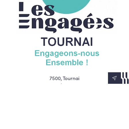
7500, Tournai
Belgique
equipe.tournai@mail-lesengages.be
Accueil
Nos élus
Notre comité